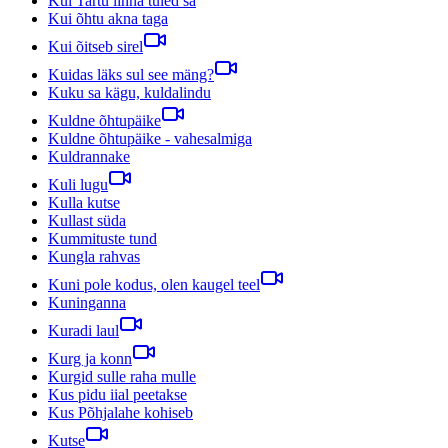
Kui Tartu linna tuled sa
Kui õhtu akna taga
Kui õitseb sirel
Kuidas läks sul see mäng?
Kuku sa kägu, kuldalindu
Kuldne õhtupäike
Kuldne õhtupäike - vahesalmiga
Kuldrannake
Kuli lugu
Kulla kutse
Kullast süda
Kummituste tund
Kungla rahvas
Kuni pole kodus, olen kaugel teel
Kuninganna
Kuradi laul
Kurg ja konn
Kurgid sulle raha mulle
Kus pidu iial peetakse
Kus Põhjalahe kohiseb
Kutse