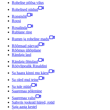
Rohelise põõsa vilus
Rohelised niidud
Rongisõit
Roosi
Rosalinda
Rublane ring
Rumm ja roheline madu
Rõõmsad päevad
Rõõmus üliõpilane
Rändaja laul
Rändaja õhtulaul
Röövlipealik Rinaldini
Sa haara kinni mu käest
Sa oled mul teine
Sa tule nüüd
Saaremaa põlemine
Saaremaa valss
Sahvris jooksid hiired, rotid
Saja aasta kestel