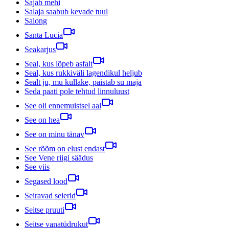
Sajab mehi
Salaja saabub kevade tuul
Salong
Santa Lucia
Seakarjus
Seal, kus lõpeb asfalt
Seal, kus rukkiväli lagendikul heljub
Sealt ju, mu kullake, paistab su maja
Seda paati pole tehtud linnuluust
See oli ennemuistsel aal
See on hea
See on minu tänav
See rõõm on elust endast
See Vene riigi säädus
See viis
Segased lood
Seiravad seierid
Seitse pruuti
Seitse vanatüdrukut