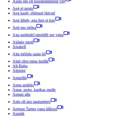
Aasta siis oli kuuskümmend viis
Aeg ei peatu
Aeg kaob, rõõmud jäävad
Aeg läheb, aga õnn ei kao
Aeti mu mõtsa
Aga neidudel meeldib see väga
Aidake meid
Aisakell
Aita mööda saata öö
Alati olen mina lustlik
Ali-Baba
Alpinist
Amarillo
Anna andeks
Anna, poiss, karikas mulle
Annan alla
Ants oli aus saunamees
Armsas Tartus vana ülikool
Asunik