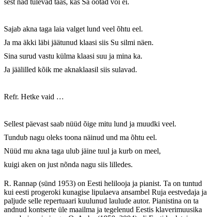
sest nad tulevad taas, kas Sa ootad või ei.

Sajab akna taga laia valget lund veel õhtu eel.

Ja ma äkki läbi jäätunud klaasi siis Su silmi näen.

Sina surud vastu külma klaasi suu ja mina ka.

Ja jäälilled kõik me aknaklaasil siis sulavad.

Refr. Hetke vaid …

Sellest päevast saab nüüd õige mitu lund ja muudki veel.

Tundub nagu oleks toona näinud und ma õhtu eel.

Nüüd mu akna taga ulub jäine tuul ja kurb on meel,

kuigi aken on just nõnda nagu siis lilledes.
R. Rannap (sünd 1953) on Eesti helilooja ja pianist. Ta on tuntud
kui eesti progeroki kunagise lipulaeva ansambel Ruja eestvedaja ja
paljude selle repertuaari kuulunud laulude autor. Pianistina on ta
andnud kontserte üle maailma ja tegelenud Eestis klaverimuusika