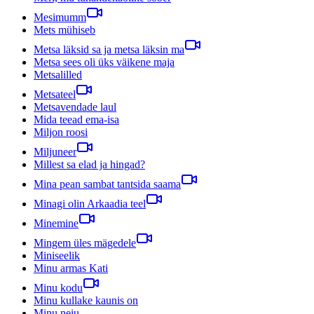
Mesimumm
Mets mühiseb
Metsa läksid sa ja metsa läksin ma
Metsa sees oli üks väikene maja
Metsalilled
Metsateel
Metsavendade laul
Mida teead ema-isa
Miljon roosi
Miljuneer
Millest sa elad ja hingad?
Mina pean sambat tantsida saama
Minagi olin Arkaadia teel
Minemine
Mingem üles mägedele
Miniseelik
Minu armas Kati
Minu kodu
Minu kullake kaunis on
Minu neiu