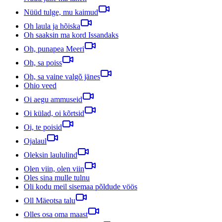
Nüüd tulge, mu kaimud
Oh laula ja hõiska
Oh saaksin ma kord Issandaks
Oh, punapea Meeri
Oh, sa poiss
Oh, sa vaine valgõ jänes
Ohio veed
Oi aegu ammuseid
Oi külad, oi kõrtsid
Oi, te poisid
Ojalaul
Oleksin laululind
Olen viin, olen viin
Oles sina mulle tulnu
Oli kodu meil sisemaa põldude vöös
Oll Mäeotsa talu
Olles osa oma maast