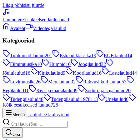
Liigu põhisisu juurde
Laulud.ee
Eestikeelsed laulusõnad
Avaleht
Videotega laulud
Kategooriad
Tuntuimad laulud
201
Estraadiklassika
19
EÜE laulud
14
Filmimuusika
10
Hümnid
10
Joogilaulud
32
Jõululaulud
16
Kirikulaulud
9
Koorilaulud
16
Lastelaulud
44
Levimuusika
26
Merelaulud
32
Rahvuslikud laulud
53
Regilaulud
11
Rivi- ja marsilaulud
9
Sõduri- ja sõjalaulud
20
Tudengilaulud
48
Tudengilaulud 1978
113
Unelaulud
6
Kõik eestikeelsed laulud
725
Laulud.ee laulusõnad
Menüü
Otsi