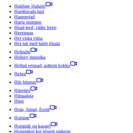
Haldjate jõuluöö
Hambavalu laul
Hanepojad
Harja otsimine
Head teed, väike Ireen
Heeringas
Hei viska viina
Hei-jah meil tuleb tõusta
Helinälg
Helisev muusika
Hellad vennad, astkem kokku
Helmi
Hiir hüppas
Hiiretips
Himaalaja
Hing
Hoia, Jumal, Eestit
Homme
Hommik on kaugel
Hommikul kui tõuseb päikene