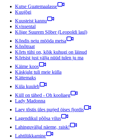
Kutse Guatemaalasse
Kuujõgi
Kuusteist kannu
Kvissental
Kõige Suurem Sõber (Leopoldi laul)
Kõndis neiu mööda metsa
Kõnõtraat
Kõrts tühi on, kõik kuhugi on läinud
Kõrtsist just välja nüüd tulen ju ma
Käime koos
Käskjalg tuli meie külla
Kättemaks
Küla kuuleb
Küll on tähed - Oh kooliaeg
Lady Madonna
Laev tõstis üles purjed öises fjordis
Lagendikul põõsa vilus
Lahinguväljal näeme, raisk!
Lahtilükkamine