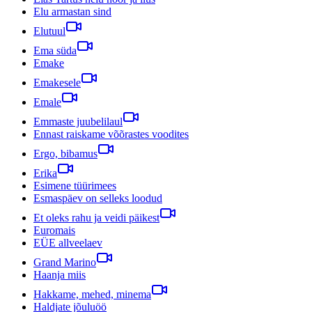
Elu armastan sind
Elutuul
Ema süda
Emake
Emakesele
Emale
Emmaste juubelilaul
Ennast raiskame võõrastes voodites
Ergo, bibamus
Erika
Esimene tüürimees
Esmaspäev on selleks loodud
Et oleks rahu ja veidi päikest
Euromais
EÜE allveelaev
Grand Marino
Haanja miis
Hakkame, mehed, minema
Haldjate jõuluöö