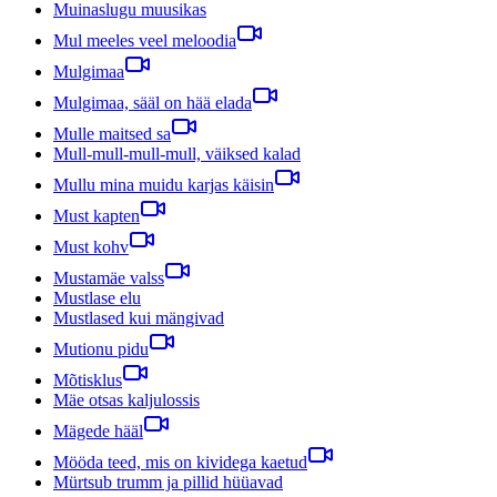
Muinaslugu muusikas
Mul meeles veel meloodia
Mulgimaa
Mulgimaa, sääl on hää elada
Mulle maitsed sa
Mull-mull-mull-mull, väiksed kalad
Mullu mina muidu karjas käisin
Must kapten
Must kohv
Mustamäe valss
Mustlase elu
Mustlased kui mängivad
Mutionu pidu
Mõtisklus
Mäe otsas kaljulossis
Mägede hääl
Mööda teed, mis on kividega kaetud
Mürtsub trumm ja pillid hüüavad