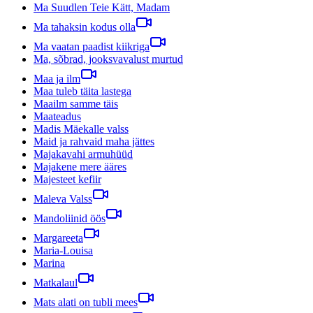
Ma Suudlen Teie Kätt, Madam
Ma tahaksin kodus olla
Ma vaatan paadist kiikriga
Ma, sõbrad, jooksvavalust murtud
Maa ja ilm
Maa tuleb täita lastega
Maailm samme täis
Maateadus
Madis Mäekalle valss
Maid ja rahvaid maha jättes
Majakavahi armuhüüd
Majakene mere ääres
Majesteet kefiir
Maleva Valss
Mandoliinid öös
Margareeta
Maria-Louisa
Marina
Matkalaul
Mats alati on tubli mees