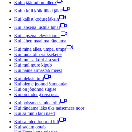
Kuhu jäänud on lilled?
Kuhu küll kõik lilled jäid?
Kui kallist kodust läksin
Kui lapsena lustilla luhal
Kui lapsena televisioonis
Kui lähen maailma rändama
Kui mina alles, umpa, umpa
Kui mina olin väiksekene
Kui mu isa kord ära suri
Kui mul mure kipub
Kui naine armastab meest
Kui oleksin tuul
Kui oleme joonud šampanjat
Kui on jõudnud sügise
Kui on tudeng reisi peal
Kui poissmees mina olin
Kui rändama läks üks naisemees noor
Kui sa minu tädi näed
Kui sa tuled too mul lilli
Kui sadam ootab