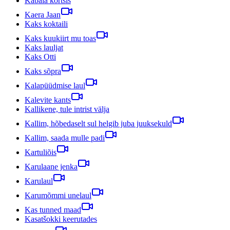
Kabala kõrtsis
Kaera Jaan
Kaks koktaili
Kaks kuukiirt mu toas
Kaks lauljat
Kaks Otti
Kaks sõpra
Kalapüüdmise laul
Kalevite kants
Kallikene, tule intrist välja
Kallim, hõbedaselt sul helgib juba juuksekuld
Kallim, saada mulle padi
Kartuliõis
Karulaane jenka
Karulaul
Karumõmmi unelaul
Kas tunned maad
Kasatšokki keerutades