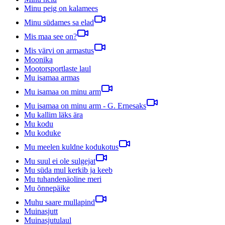
Minu peig on kalamees
Minu südames sa elad
Mis maa see on?
Mis värvi on armastus
Moonika
Mootorsportlaste laul
Mu isamaa armas
Mu isamaa on minu arm
Mu isamaa on minu arm - G. Ernesaks
Mu kallim läks ära
Mu kodu
Mu koduke
Mu meelen kuldne kodukotus
Mu suul ei ole sulgejat
Mu süda mul kerkib ja keeb
Mu tuhandenäoline meri
Mu õnnepäike
Muhu saare mullapind
Muinasjutt
Muinasjutulaul