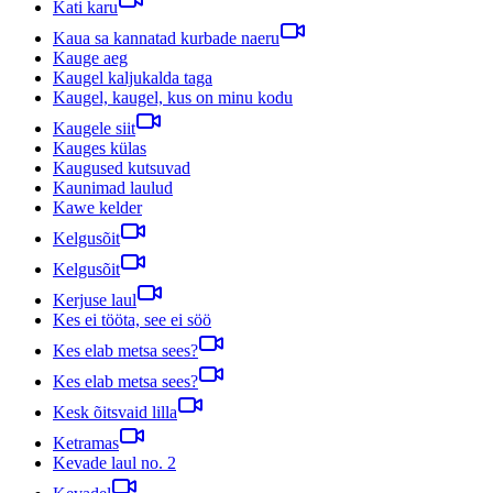
Kati karu
Kaua sa kannatad kurbade naeru
Kauge aeg
Kaugel kaljukalda taga
Kaugel, kaugel, kus on minu kodu
Kaugele siit
Kauges külas
Kaugused kutsuvad
Kaunimad laulud
Kawe kelder
Kelgusõit
Kelgusõit
Kerjuse laul
Kes ei tööta, see ei söö
Kes elab metsa sees?
Kes elab metsa sees?
Kesk õitsvaid lilla
Ketramas
Kevade laul no. 2