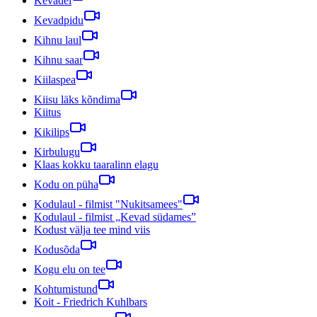
Kevadel
Kevadpidu
Kihnu laul
Kihnu saar
Kiilaspea
Kiisu läks kõndima
Kiitus
Kikilips
Kirbulugu
Klaas kokku taaralinn elagu
Kodu on püha
Kodulaul - filmist "Nukitsamees"
Kodulaul - filmist „Kevad südames”
Kodust välja tee mind viis
Kodusõda
Kogu elu on tee
Kohtumistund
Koit - Friedrich Kuhlbars