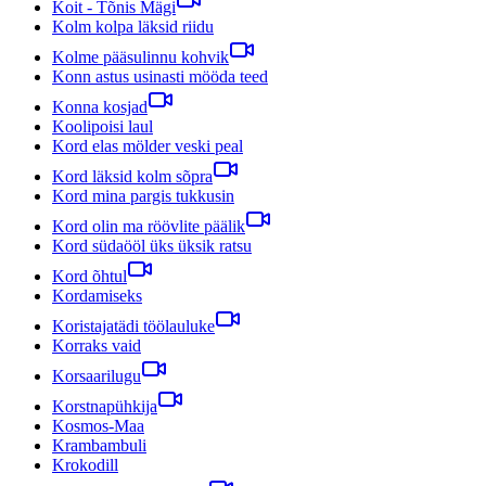
Koit - Tõnis Mägi
Kolm kolpa läksid riidu
Kolme pääsulinnu kohvik
Konn astus usinasti mööda teed
Konna kosjad
Koolipoisi laul
Kord elas mölder veski peal
Kord läksid kolm sõpra
Kord mina pargis tukkusin
Kord olin ma röövlite päälik
Kord südaööl üks üksik ratsu
Kord õhtul
Kordamiseks
Koristajatädi töölauluke
Korraks vaid
Korsaarilugu
Korstnapühkija
Kosmos-Maa
Krambambuli
Krokodill