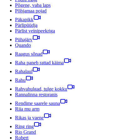
Põgene, vaba laps
Põhjamaa pojad
Päkapikk
Pärlipüüdja
Pärlist veinipeekriga
Pühajärv
Quando
Raagus sõnad
Raha paneb rattad käima
Rahalaul
Rahu
Rahvahulgad, tulge kokku
Rannalinna restoranis
Rendime saarele sauna
Riia mu arm
Rikas ja vaene
Ring ring
Rio Grand
Robert