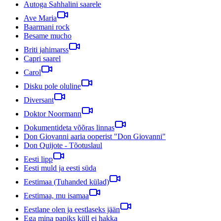
Autoga Sahhalini saarele
Ave Maria
Baarmani rock
Besame mucho
Briti jahimarss
Capri saarel
Carol
Disku pole oluline
Diversant
Doktor Noormann
Dokumentideta võõras linnas
Don Giovanni aaria ooperist "Don Giovanni"
Don Quijote - Tõotuslaul
Eesti lipp
Eesti muld ja eesti süda
Eestimaa (Tuhanded külad)
Eestimaa, mu isamaa
Eestlane olen ja eestlaseks jään
Ega mina papiks küll ei hakka