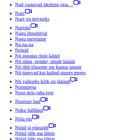
Nad vaatavad üksteise otsa…
Naer
Naer on terviseks
Naerata
Nagu linnutiivul
Nagu merelaine
Na-na-na
Nelgid
Nii ajaratas ringi käind
Nii mina, neiuke, sinule laulan
Nii tihti tõuseme me kannu tagant
Nii tugevad kui kaljud suures meres
Nii vaikseks kõik on jäänud
Nonnipesa
Noor neiu raha eest
Nooruse laul
Nuku hällilaul
Nõia elu
Nüüd ja edaspidi
Nüüd jälle ma lähen
Nüüd jälle ma lähen