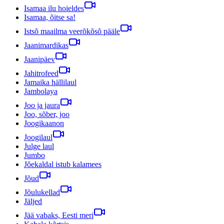
Isamaa ilu hoieldes
Isamaa, õitse sa!
Istsõ maailma veerõkõsõ pääle
Jaanimardikas
Jaanipäev
Jahitrofeed
Jamaika hällilaul
Jambolaya
Joo ja jaura
Joo, sõber, joo
Joogikaanon
Joogilaul
Julge laul
Jumbo
Jõekaldal istub kalamees
Jõud
Jõulukellad
Jäljed
Jää vabaks, Eesti meri