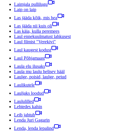
Laimjala pullilugu
Laip on laip
Las jääda kõik, mis hea
Las jääda nii kuis oli
Las käia, kulla peremees
Laul ennekuulmatust lahkusest
Laul filmist "Verekivi"
Laul kaugest kodust
Laul Põhjamaast
Laula elu ilusaks
Laula mu laulu helisev hääl
Laulge, poisid, laulge, peiud
Laulikutele
Lauljaks loodud
Laululilled
Lehtedes kahin
Leib jahtub
Lenda Juri Gagarin
Lenda, lenda lepalind