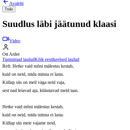
Avaleht
Trüki
Suudlus läbi jäätunud klaasi
Video
Ott Arder
Tuntuimad laulud
Kõik eestikeelsed laulud
Refr. Hetke vaid mõni mälestus kestab,

kuid on neid, mida minna ei lasta.

Küllap siis on meil väga neid vaja,

sest nad leiavad aja, külastavad meid taas.

Hetke vaid mõni mälestus kestab,

kuid on neid, mida minna ei lasta.

Küllap siis meie vajame neid,
