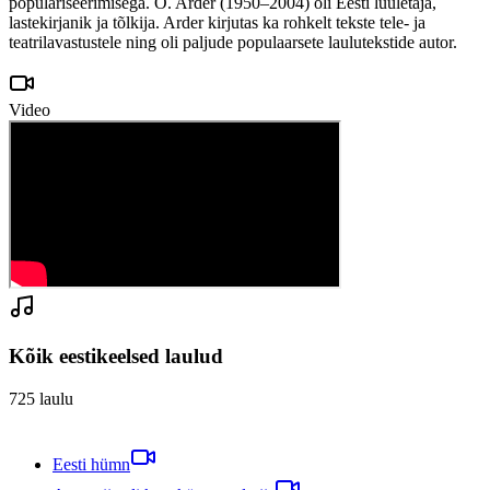
populariseerimisega. O. Arder (1950–2004) oli Eesti luuletaja,
lastekirjanik ja tõlkija. Arder kirjutas ka rohkelt tekste tele- ja
teatrilavastustele ning oli paljude populaarsete laulutekstide autor.
Video
Kõik eestikeelsed laulud
725
laulu
Eesti hümn