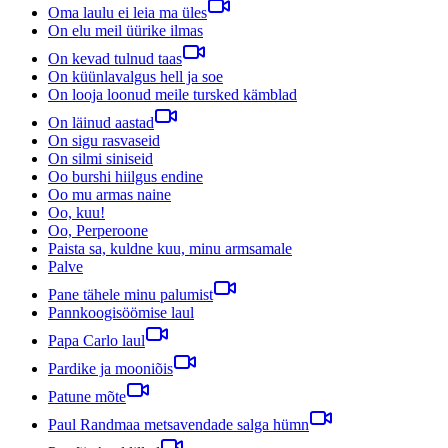
Oma laulu ei leia ma üles
On elu meil üürike ilmas
On kevad tulnud taas
On küünlavalgus hell ja soe
On looja loonud meile tursked kämblad
On läinud aastad
On sigu rasvaseid
On silmi siniseid
Oo burshi hiilgus endine
Oo mu armas naine
Oo, kuu!
Oo, Perperoone
Paista sa, kuldne kuu, minu armsamale
Palve
Pane tähele minu palumist
Pannkoogisöömise laul
Papa Carlo laul
Pardike ja mooniõis
Patune mõte
Paul Randmaa metsavendade salga hümn