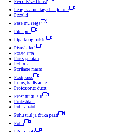
Pea õits’vad lilled
Peagi saabun tagasi su juurde
Peeglid
Pese mu selga
Pihlapuu
Piparkoogipoisid
Pistoda laul
Poisid ritta
Poiss ja kitarr
Politruk
Porilaste marss
Postipoiss
Priius, kallis anne
Professorite duett
Prostituudi laul
Protestilaul
Puhastustuli
Puhu tuul ja tõuka paati
Pullu
Põdra maja