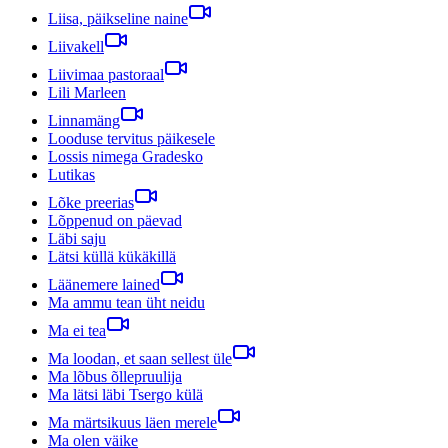
Liisa, päikseline naine
Liivakell
Liivimaa pastoraal
Lili Marleen
Linnamäng
Looduse tervitus päikesele
Lossis nimega Gradesko
Lutikas
Lõke preerias
Lõppenud on päevad
Läbi saju
Lätsi küllä kükäkillä
Läänemere lained
Ma ammu tean üht neidu
Ma ei tea
Ma loodan, et saan sellest üle
Ma lõbus õllepruulija
Ma lätsi läbi Tsergo külä
Ma märtsikuus läen merele
Ma olen väike