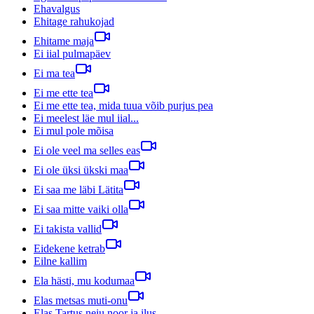
Ehavalgus
Ehitage rahukojad
Ehitame maja
Ei iial pulmapäev
Ei ma tea
Ei me ette tea
Ei me ette tea, mida tuua võib purjus pea
Ei meelest läe mul iial...
Ei mul pole mõisa
Ei ole veel ma selles eas
Ei ole üksi ükski maa
Ei saa me läbi Lätita
Ei saa mitte vaiki olla
Ei takista vallid
Eidekene ketrab
Eilne kallim
Ela hästi, mu kodumaa
Elas metsas muti-onu
Elas Tartus neiu noor ja ilus