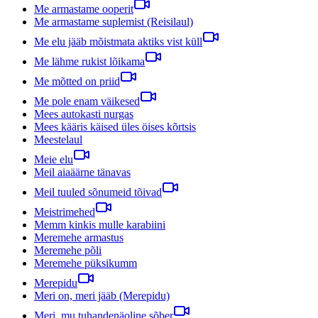
Me armastame ooperit
Me armastame suplemist (Reisilaul)
Me elu jääb mõistmata aktiks vist küll
Me lähme rukist lõikama
Me mõtted on priid
Me pole enam väikesed
Mees autokasti nurgas
Mees kääris käised üles öises kõrtsis
Meestelaul
Meie elu
Meil aiaäärne tänavas
Meil tuuled sõnumeid tõivad
Meistrimehed
Memm kinkis mulle karabiini
Meremehe armastus
Meremehe põli
Meremehe püksikumm
Merepidu
Meri on, meri jääb (Merepidu)
Meri, mu tuhandenäoline sõber