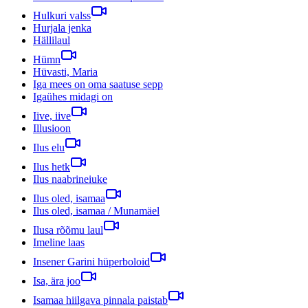
Hulkuri valss
Hurjala jenka
Hällilaul
Hümn
Hüvasti, Maria
Iga mees on oma saatuse sepp
Igaühes midagi on
Iive, iive
Illusioon
Ilus elu
Ilus hetk
Ilus naabrineiuke
Ilus oled, isamaa
Ilus oled, isamaa / Munamäel
Ilusa rõõmu laul
Imeline laas
Insener Garini hüperboloid
Isa, ära joo
Isamaa hiilgava pinnala paistab