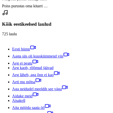
Poiss purustas oma kitarri …
Kõik eestikeelsed laulud
725
laulu
Eesti hümn
Aasta siis oli kuuskümmend viis
Aeg ei peatu
Aeg kaob, rõõmud jäävad
Aeg läheb, aga õnn ei kao
Aeti mu mõtsa
Aga neidudel meeldib see väga
Aidake meid
Aisakell
Aita mööda saata öö