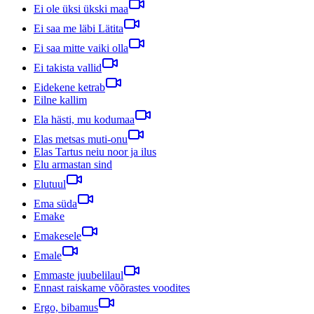
Ei ole üksi ükski maa
Ei saa me läbi Lätita
Ei saa mitte vaiki olla
Ei takista vallid
Eidekene ketrab
Eilne kallim
Ela hästi, mu kodumaa
Elas metsas muti-onu
Elas Tartus neiu noor ja ilus
Elu armastan sind
Elutuul
Ema süda
Emake
Emakesele
Emale
Emmaste juubelilaul
Ennast raiskame võõrastes voodites
Ergo, bibamus