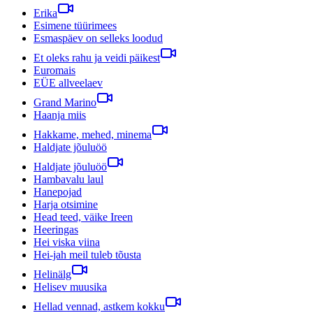
Erika
Esimene tüürimees
Esmaspäev on selleks loodud
Et oleks rahu ja veidi päikest
Euromais
EÜE allveelaev
Grand Marino
Haanja miis
Hakkame, mehed, minema
Haldjate jõuluöö
Haldjate jõuluöö
Hambavalu laul
Hanepojad
Harja otsimine
Head teed, väike Ireen
Heeringas
Hei viska viina
Hei-jah meil tuleb tõusta
Helinälg
Helisev muusika
Hellad vennad, astkem kokku