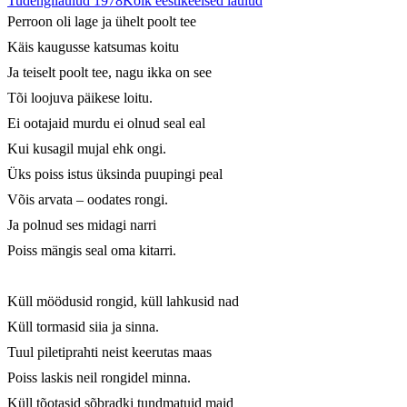
Tudengilaulud 1978
Kõik eestikeelsed laulud
Perroon oli lage ja ühelt poolt tee

Käis kaugusse katsumas koitu

Ja teiselt poolt tee, nagu ikka on see

Tõi loojuva päikese loitu.

Ei ootajaid murdu ei olnud seal eal

Kui kusagil mujal ehk ongi.

Üks poiss istus üksinda puupingi peal

Võis arvata – oodates rongi.

Ja polnud ses midagi narri

Poiss mängis seal oma kitarri.

Küll möödusid rongid, küll lahkusid nad

Küll tormasid siia ja sinna.

Tuul piletiprahti neist keerutas maas

Poiss laskis neil rongidel minna.

Küll tõotasid sõbradki tundmatuid maid
