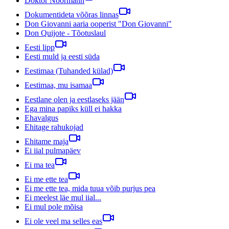
Doktor Noormann
Dokumentideta võõras linnas
Don Giovanni aaria ooperist "Don Giovanni"
Don Quijote - Tõotuslaul
Eesti lipp
Eesti muld ja eesti süda
Eestimaa (Tuhanded külad)
Eestimaa, mu isamaa
Eestlane olen ja eestlaseks jään
Ega mina papiks küll ei hakka
Ehavalgus
Ehitage rahukojad
Ehitame maja
Ei iial pulmapäev
Ei ma tea
Ei me ette tea
Ei me ette tea, mida tuua võib purjus pea
Ei meelest läe mul iial...
Ei mul pole mõisa
Ei ole veel ma selles eas