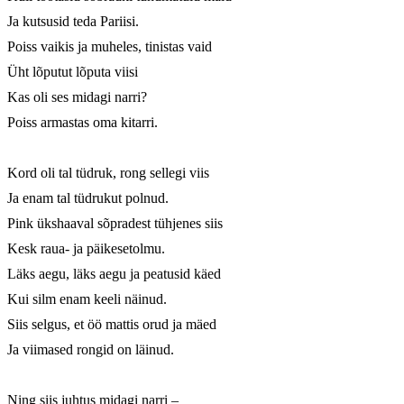
Ja kutsusid teda Pariisi.

Poiss vaikis ja muheles, tinistas vaid

Üht lõputut lõputa viisi

Kas oli ses midagi narri?

Poiss armastas oma kitarri.

Kord oli tal tüdruk, rong sellegi viis

Ja enam tal tüdrukut polnud.

Pink ükshaaval sõpradest tühjenes siis

Kesk raua- ja päikesetolmu.

Läks aegu, läks aegu ja peatusid käed

Kui silm enam keeli näinud.

Siis selgus, et öö mattis orud ja mäed

Ja viimased rongid on läinud.

Ning siis juhtus midagi narri –
