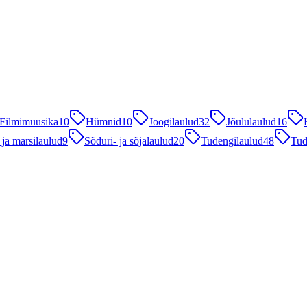
Filmimuusika
10
Hümnid
10
Joogilaulud
32
Jõululaulud
16
 ja marsilaulud
9
Sõduri- ja sõjalaulud
20
Tudengilaulud
48
Tud