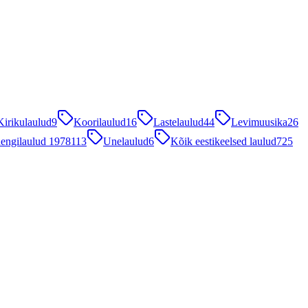
Kirikulaulud
9
Koorilaulud
16
Lastelaulud
44
Levimuusika
26
engilaulud 1978
113
Unelaulud
6
Kõik eestikeelsed laulud
725