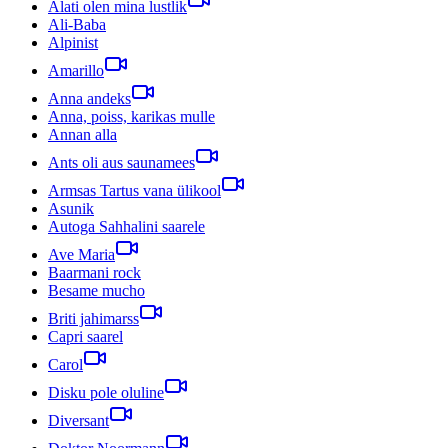
Alati olen mina lustlik
Ali-Baba
Alpinist
Amarillo
Anna andeks
Anna, poiss, karikas mulle
Annan alla
Ants oli aus saunamees
Armsas Tartus vana ülikool
Asunik
Autoga Sahhalini saarele
Ave Maria
Baarmani rock
Besame mucho
Briti jahimarss
Capri saarel
Carol
Disku pole oluline
Diversant