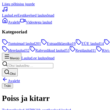
Liigu põhisisu juurde
Laulud.ee
Eestikeelsed laulusõnad
Avaleht
Videotega laulud
Kategooriad
Tuntuimad laulud
201
Estraadiklassika
19
EÜE laulud
14
Merelaulud
32
Rahvuslikud laulud
53
Regilaulud
11
Rivi-
Laulud.ee laulusõnad
Menüü
Otsi
Avaleht
Trüki
Poiss ja kitarr