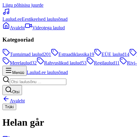
Liigu põhisisu juurde
Laulud.ee
Eestikeelsed laulusõnad
Avaleht
Videotega laulud
Kategooriad
Tuntuimad laulud
201
Estraadiklassika
19
EÜE laulud
14
Merelaulud
32
Rahvuslikud laulud
53
Regilaulud
11
Rivi-
Laulud.ee laulusõnad
Menüü
Otsi
Avaleht
Trüki
Helan går