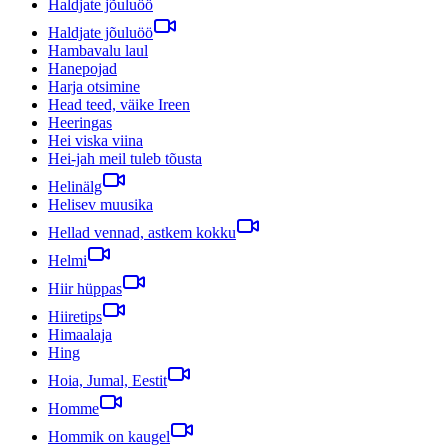
Haldjate jõuluöö
Haldjate jõuluöö
Hambavalu laul
Hanepojad
Harja otsimine
Head teed, väike Ireen
Heeringas
Hei viska viina
Hei-jah meil tuleb tõusta
Helinälg
Helisev muusika
Hellad vennad, astkem kokku
Helmi
Hiir hüppas
Hiiretips
Himaalaja
Hing
Hoia, Jumal, Eestit
Homme
Hommik on kaugel