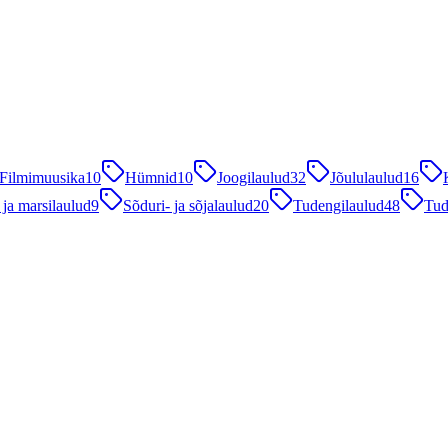
Filmimuusika
10
Hümnid
10
Joogilaulud
32
Jõululaulud
16
 ja marsilaulud
9
Sõduri- ja sõjalaulud
20
Tudengilaulud
48
Tud