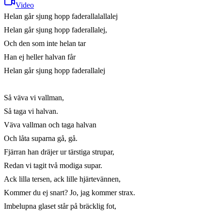
Video
Helan går sjung hopp faderallalallalej

Helan går sjung hopp faderallalej,

Och den som inte helan tar

Han ej heller halvan får

Helan går sjung hopp faderallalej

Så väva vi vallman,

Så taga vi halvan.

Väva vallman och taga halvan

Och låta suparna gå, gå.

Fjärran han dräjer ur tärstiga strupar,

Redan vi tagit två modiga supar.

Ack lilla tersen, ack lille hjärtevännen,

Kommer du ej snart? Jo, jag kommer strax.

Imbelupna glaset står på bräcklig fot,
