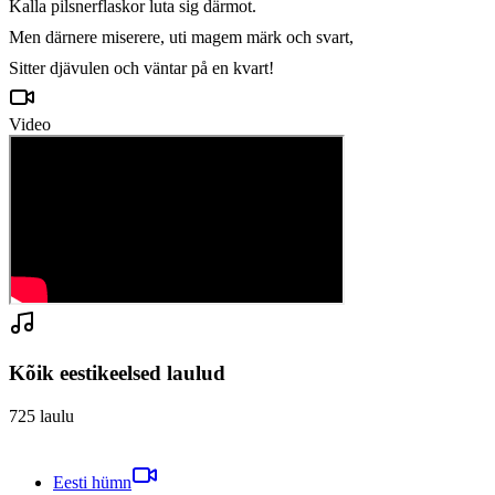
Kalla pilsnerflaskor luta sig därmot.

Men därnere miserere, uti magem märk och svart,

Sitter djävulen och väntar på en kvart!
Video
Kõik eestikeelsed laulud
725
laulu
Eesti hümn