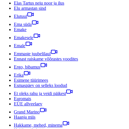
Elas Tartus neiu noor ja ilus
Elu armastan sind
Elutuul
Ema süda
Emake
Emakesele
Emale
Emmaste juubelilaul
Ennast raiskame võõrastes voodites
Ergo, bibamus
Erika
Esimene tüürimees
Esmaspäev on selleks loodud
Et oleks rahu ja veidi päikest
Euromais
EÜE allveelaev
Grand Marino
Haanja miis
Hakkame, mehed, minema