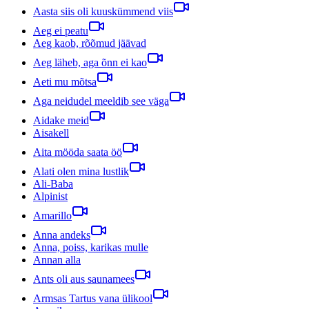
Aasta siis oli kuuskümmend viis
Aeg ei peatu
Aeg kaob, rõõmud jäävad
Aeg läheb, aga õnn ei kao
Aeti mu mõtsa
Aga neidudel meeldib see väga
Aidake meid
Aisakell
Aita mööda saata öö
Alati olen mina lustlik
Ali-Baba
Alpinist
Amarillo
Anna andeks
Anna, poiss, karikas mulle
Annan alla
Ants oli aus saunamees
Armsas Tartus vana ülikool