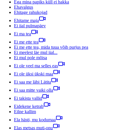
Ega mina papiks küll ei hakka
Ehavalgus
Ehitage rahukojad
Ehitame maja
Ei iial pulmapäev
Ei ma tea
Ei me ette tea
Ei me ette tea, mida tuua võib purjus pea
Ei meelest läe mul iial...
Ei mul pole mõisa
Ei ole veel ma selles eas
Ei ole üksi ükski maa
Ei saa me läbi Lätita
Ei saa mitte vaiki olla
Ei takista vallid
Eidekene ketrab
Eilne kallim
Ela hästi, mu kodumaa
Elas metsas muti-onu