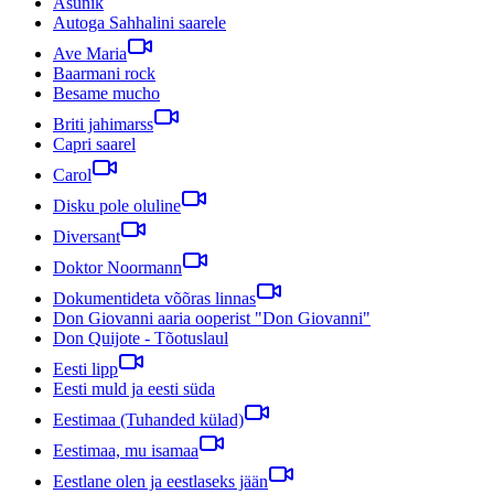
Asunik
Autoga Sahhalini saarele
Ave Maria
Baarmani rock
Besame mucho
Briti jahimarss
Capri saarel
Carol
Disku pole oluline
Diversant
Doktor Noormann
Dokumentideta võõras linnas
Don Giovanni aaria ooperist "Don Giovanni"
Don Quijote - Tõotuslaul
Eesti lipp
Eesti muld ja eesti süda
Eestimaa (Tuhanded külad)
Eestimaa, mu isamaa
Eestlane olen ja eestlaseks jään