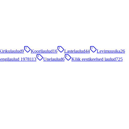
Kirikulaulud
9
Koorilaulud
16
Lastelaulud
44
Levimuusika
26
engilaulud 1978
113
Unelaulud
6
Kõik eestikeelsed laulud
725