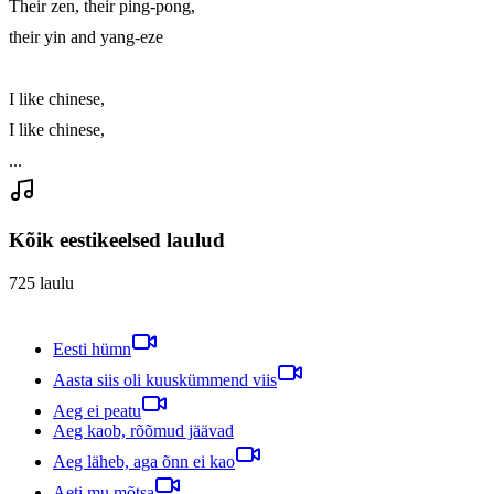
Their zen, their ping-pong,

their yin and yang-eze

I like chinese,

I like chinese,

...
Kõik eestikeelsed laulud
725
laulu
Eesti hümn
Aasta siis oli kuuskümmend viis
Aeg ei peatu
Aeg kaob, rõõmud jäävad
Aeg läheb, aga õnn ei kao
Aeti mu mõtsa