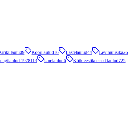
Kirikulaulud
9
Koorilaulud
16
Lastelaulud
44
Levimuusika
26
engilaulud 1978
113
Unelaulud
6
Kõik eestikeelsed laulud
725