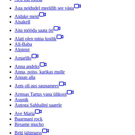
Aga neidudel meeldib see väga
Aidake meid
Aisakell
Aita mööda saata öö
Alati olen mina lustlik
Ali-Baba
Alpinist
Amarillo
Anna andeks
Anna, poiss, karikas mulle
Annan alla
Ants oli aus saunamees
Armsas Tartus vana ülikool
Asunik
Autoga Sahhalini saarele
Ave Maria
Baarmani rock
Besame mucho
Briti jahimarss