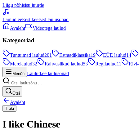
Liigu põhisisu juurde
Laulud.ee
Eestikeelsed laulusõnad
Avaleht
Videotega laulud
Kategooriad
Tuntuimad laulud
201
Estraadiklassika
19
EÜE laulud
14
Merelaulud
32
Rahvuslikud laulud
53
Regilaulud
11
Rivi-
Laulud.ee laulusõnad
Menüü
Otsi
Avaleht
Trüki
I like Chinese