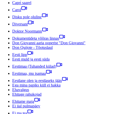
Capri saarel
Carol
Disku pole oluline
Diversant
Doktor Noormann
Dokumentideta võõras linnas
Don Giovanni aaria ooperist "Don Giovanni"
Don Quijote - Tõotuslaul
Eesti lipp
Eesti muld ja eesti süda
Eestimaa (Tuhanded külad)
Eestimaa, mu isamaa
Eestlane olen ja eestlaseks jään
Ega mina papiks küll ei hakka
Ehavalgus
Ehitage rahukojad
Ehitame maja
Ei iial pulmapäev
Ei ma tea