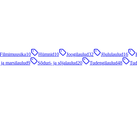
Filmimuusika
10
Hümnid
10
Joogilaulud
32
Jõululaulud
16
 ja marsilaulud
9
Sõduri- ja sõjalaulud
20
Tudengilaulud
48
Tud