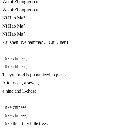
Wo ai Zhong-guo ren

Wo ai Zhong-guo ren

Ni Hao Ma?

Ni Hao Ma?

Ni Hao Ma?

Zai zhen [Ne hamma? ... Chi Chen]

I like chinese,

I like chinese,

Theyre food is guaranteed to please,

A fourteen, a seven,

a nine and li-chese

I like chinese,

I like chinese,

I like their tiny little trees,
