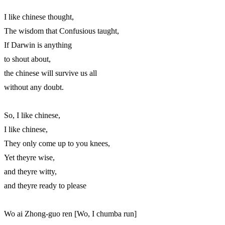
I like chinese thought,

The wisdom that Confusious taught,

If Darwin is anything

to shout about,

the chinese will survive us all

without any doubt.

So, I like chinese,

I like chinese,

They only come up to you knees,

Yet theyre wise,

and theyre witty,

and theyre ready to please

Wo ai Zhong-guo ren [Wo, I chumba run]
