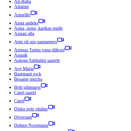
Ali-Baba
Alpinist
Amarillo
Anna andeks
Anna, poiss, karikas mulle
Annan alla
Ants oli aus saunamees
Armsas Tartus vana ülikool
Asunik
Autoga Sahhalini saarele
Ave Maria
Baarmani rock
Besame mucho
Briti jahimarss
Capri saarel
Carol
Disku pole oluline
Diversant
Doktor Noormann