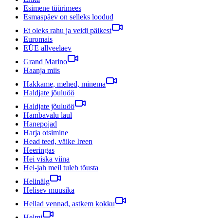
Esimene tüürimees
Esmaspäev on selleks loodud
Et oleks rahu ja veidi päikest
Euromais
EÜE allveelaev
Grand Marino
Haanja miis
Hakkame, mehed, minema
Haldjate jõuluöö
Haldjate jõuluöö
Hambavalu laul
Hanepojad
Harja otsimine
Head teed, väike Ireen
Heeringas
Hei viska viina
Hei-jah meil tuleb tõusta
Helinälg
Helisev muusika
Hellad vennad, astkem kokku
Helmi