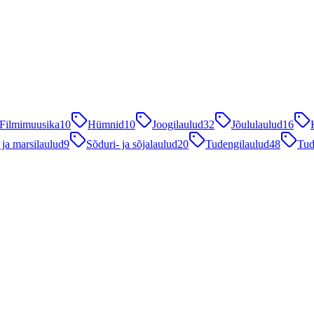
Filmimuusika
10
Hümnid
10
Joogilaulud
32
Jõululaulud
16
 ja marsilaulud
9
Sõduri- ja sõjalaulud
20
Tudengilaulud
48
Tud