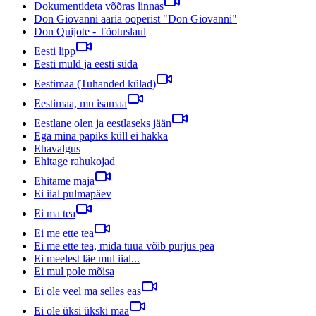
Dokumentideta võõras linnas
Don Giovanni aaria ooperist "Don Giovanni"
Don Quijote - Tõotuslaul
Eesti lipp
Eesti muld ja eesti süda
Eestimaa (Tuhanded külad)
Eestimaa, mu isamaa
Eestlane olen ja eestlaseks jään
Ega mina papiks küll ei hakka
Ehavalgus
Ehitage rahukojad
Ehitame maja
Ei iial pulmapäev
Ei ma tea
Ei me ette tea
Ei me ette tea, mida tuua võib purjus pea
Ei meelest läe mul iial...
Ei mul pole mõisa
Ei ole veel ma selles eas
Ei ole üksi ükski maa