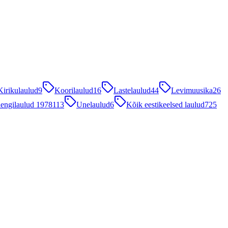
Kirikulaulud
9
Koorilaulud
16
Lastelaulud
44
Levimuusika
26
engilaulud 1978
113
Unelaulud
6
Kõik eestikeelsed laulud
725