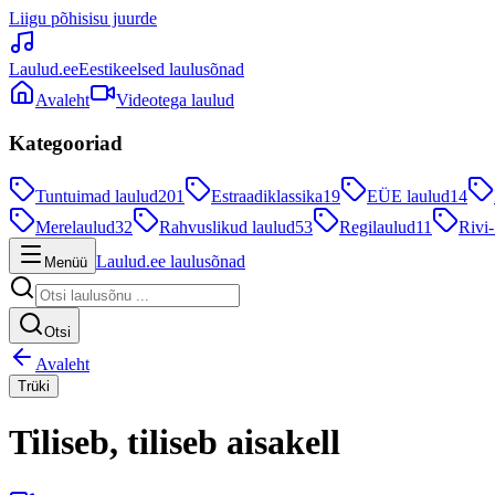
Liigu põhisisu juurde
Laulud.ee
Eestikeelsed laulusõnad
Avaleht
Videotega laulud
Kategooriad
Tuntuimad laulud
201
Estraadiklassika
19
EÜE laulud
14
Merelaulud
32
Rahvuslikud laulud
53
Regilaulud
11
Rivi-
Laulud.ee laulusõnad
Menüü
Otsi
Avaleht
Trüki
Tiliseb, tiliseb aisakell