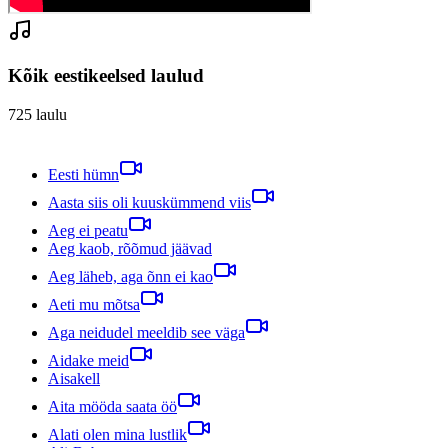
Kõik eestikeelsed laulud
725
laulu
Eesti hümn
Aasta siis oli kuuskümmend viis
Aeg ei peatu
Aeg kaob, rõõmud jäävad
Aeg läheb, aga õnn ei kao
Aeti mu mõtsa
Aga neidudel meeldib see väga
Aidake meid
Aisakell
Aita mööda saata öö
Alati olen mina lustlik