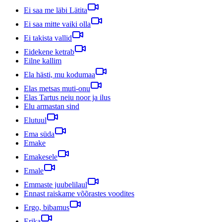
Ei saa me läbi Lätita
Ei saa mitte vaiki olla
Ei takista vallid
Eidekene ketrab
Eilne kallim
Ela hästi, mu kodumaa
Elas metsas muti-onu
Elas Tartus neiu noor ja ilus
Elu armastan sind
Elutuul
Ema süda
Emake
Emakesele
Emale
Emmaste juubelilaul
Ennast raiskame võõrastes voodites
Ergo, bibamus
Erika