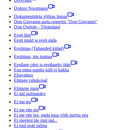
Diversant
Doktor Noormann
Dokumentideta võõras linnas
Don Giovanni aaria ooperist "Don Giovanni"
Don Quijote - Tõotuslaul
Eesti lipp
Eesti muld ja eesti süda
Eestimaa (Tuhanded külad)
Eestimaa, mu isamaa
Eestlane olen ja eestlaseks jään
Ega mina papiks küll ei hakka
Ehavalgus
Ehitage rahukojad
Ehitame maja
Ei iial pulmapäev
Ei ma tea
Ei me ette tea
Ei me ette tea, mida tuua võib purjus pea
Ei meelest läe mul iial...
Ei mul pole mõisa