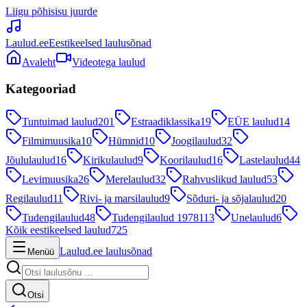
Liigu põhisisu juurde
Laulud.ee
Eestikeelsed laulusõnad
Avaleht
Videotega laulud
Kategooriad
Tuntuimad laulud
201
Estraadiklassika
19
EÜE laulud
14
Filmimuusika
10
Hümnid
10
Joogilaulud
32
Jõululaulud
16
Kirikulaulud
9
Koorilaulud
16
Lastelaulud
44
Levimuusika
26
Merelaulud
32
Rahvuslikud laulud
53
Regilaulud
11
Rivi- ja marsilaulud
9
Sõduri- ja sõjalaulud
20
Tudengilaulud
48
Tudengilaulud 1978
113
Unelaulud
6
Kõik eestikeelsed laulud
725
Laulud.ee laulusõnad
Menüü
Otsi