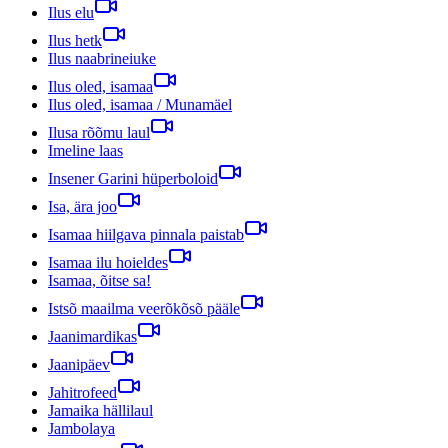
Ilus elu
Ilus hetk
Ilus naabrineiuke
Ilus oled, isamaa
Ilus oled, isamaa / Munamäel
Ilusa rõõmu laul
Imeline laas
Insener Garini hüperboloid
Isa, ära joo
Isamaa hiilgava pinnala paistab
Isamaa ilu hoieldes
Isamaa, õitse sa!
Istsõ maailma veerõkõsõ pääle
Jaanimardikas
Jaanipäev
Jahitrofeed
Jamaika hällilaul
Jambolaya