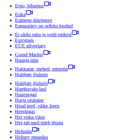
Ergo, bibamus
Erika
Esimene tüürimees
Esmaspäev on selleks loodud
Et oleks rahu ja veidi päikest
Euromais
EÜE allveelaev
Grand Marino
Haanja miis
Hakkame, mehed, minema
Haldjate jõuluöö
Haldjate jõuluöö
Hambavalu laul
Hanepojad
Harja otsimine
Head teed, väike Ireen
Heeringas
Hei viska viina
Hei-jah meil tuleb tõusta
Helinälg
Helisev muusika