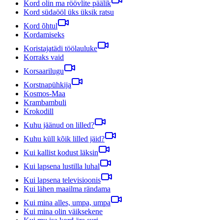
Kord olin ma röövlite päälik
Kord südaööl üks üksik ratsu
Kord õhtul
Kordamiseks
Koristajatädi töölauluke
Korraks vaid
Korsaarilugu
Korstnapühkija
Kosmos-Maa
Krambambuli
Krokodill
Kuhu jäänud on lilled?
Kuhu küll kõik lilled jäid?
Kui kallist kodust läksin
Kui lapsena lustilla luhal
Kui lapsena televisioonis
Kui lähen maailma rändama
Kui mina alles, umpa, umpa
Kui mina olin väiksekene