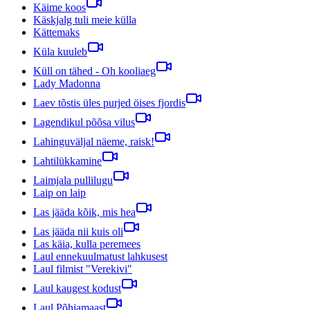
Käime koos
Käskjalg tuli meie külla
Kättemaks
Küla kuuleb
Küll on tähed - Oh kooliaeg
Lady Madonna
Laev tõstis üles purjed öises fjordis
Lagendikul põõsa vilus
Lahinguväljal näeme, raisk!
Lahtilükkamine
Laimjala pullilugu
Laip on laip
Las jääda kõik, mis hea
Las jääda nii kuis oli
Las käia, kulla peremees
Laul ennekuulmatust lahkusest
Laul filmist "Verekivi"
Laul kaugest kodust
Laul Põhjamaast