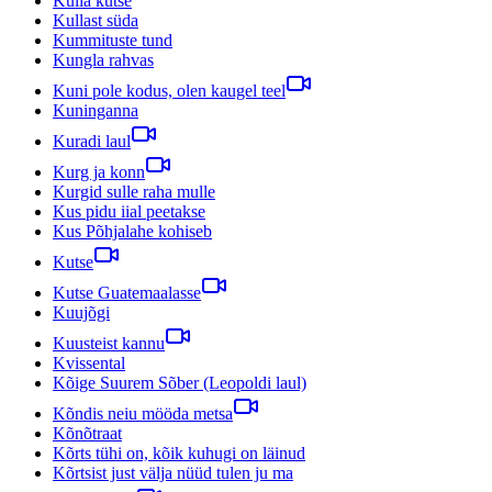
Kulla kutse
Kullast süda
Kummituste tund
Kungla rahvas
Kuni pole kodus, olen kaugel teel
Kuninganna
Kuradi laul
Kurg ja konn
Kurgid sulle raha mulle
Kus pidu iial peetakse
Kus Põhjalahe kohiseb
Kutse
Kutse Guatemaalasse
Kuujõgi
Kuusteist kannu
Kvissental
Kõige Suurem Sõber (Leopoldi laul)
Kõndis neiu mööda metsa
Kõnõtraat
Kõrts tühi on, kõik kuhugi on läinud
Kõrtsist just välja nüüd tulen ju ma