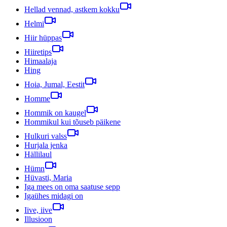
Hellad vennad, astkem kokku
Helmi
Hiir hüppas
Hiiretips
Himaalaja
Hing
Hoia, Jumal, Eestit
Homme
Hommik on kaugel
Hommikul kui tõuseb päikene
Hulkuri valss
Hurjala jenka
Hällilaul
Hümn
Hüvasti, Maria
Iga mees on oma saatuse sepp
Igaühes midagi on
Iive, iive
Illusioon