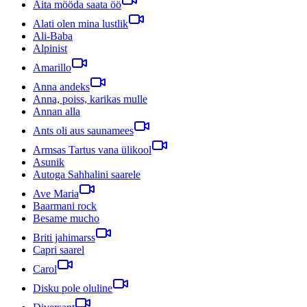
Aita mööda saata öö
Alati olen mina lustlik
Ali-Baba
Alpinist
Amarillo
Anna andeks
Anna, poiss, karikas mulle
Annan alla
Ants oli aus saunamees
Armsas Tartus vana ülikool
Asunik
Autoga Sahhalini saarele
Ave Maria
Baarmani rock
Besame mucho
Briti jahimarss
Capri saarel
Carol
Disku pole oluline