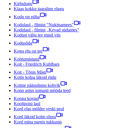
Kirbulugu
Klaas kokku taaralinn elagu
Kodu on püha
Kodulaul - filmist "Nukitsamees"
Kodulaul - filmist „Kevad südames”
Kodust välja tee mind viis
Kodusõda
Kogu elu on tee
Kohtumistund
Koit - Friedrich Kuhlbars
Koit - Tõnis Mägi
Kolm kolpa läksid riidu
Kolme pääsulinnu kohvik
Konn astus usinasti mööda teed
Konna kosjad
Koolipoisi laul
Kord elas mölder veski peal
Kord läksid kolm sõpra
Kord mina pargis tukkusin