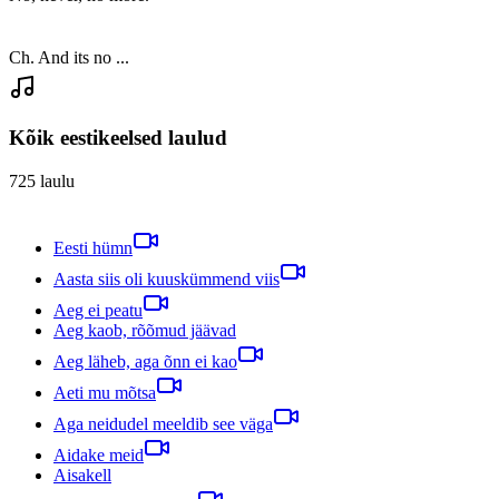
Ch. And its no ...
Kõik eestikeelsed laulud
725
laulu
Eesti hümn
Aasta siis oli kuuskümmend viis
Aeg ei peatu
Aeg kaob, rõõmud jäävad
Aeg läheb, aga õnn ei kao
Aeti mu mõtsa
Aga neidudel meeldib see väga
Aidake meid
Aisakell