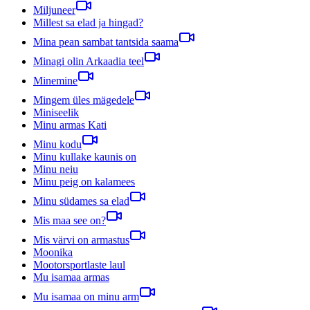
Miljuneer
Millest sa elad ja hingad?
Mina pean sambat tantsida saama
Minagi olin Arkaadia teel
Minemine
Mingem üles mägedele
Miniseelik
Minu armas Kati
Minu kodu
Minu kullake kaunis on
Minu neiu
Minu peig on kalamees
Minu südames sa elad
Mis maa see on?
Mis värvi on armastus
Moonika
Mootorsportlaste laul
Mu isamaa armas
Mu isamaa on minu arm