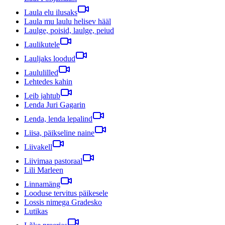
Laula elu ilusaks
Laula mu laulu helisev hääl
Laulge, poisid, laulge, peiud
Laulikutele
Lauljaks loodud
Laululilled
Lehtedes kahin
Leib jahtub
Lenda Juri Gagarin
Lenda, lenda lepalind
Liisa, päikseline naine
Liivakell
Liivimaa pastoraal
Lili Marleen
Linnamäng
Looduse tervitus päikesele
Lossis nimega Gradesko
Lutikas