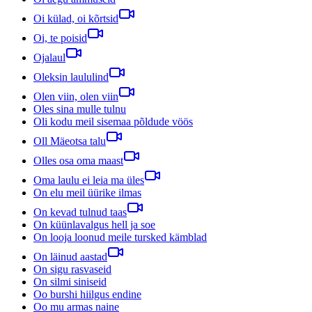
Oi külad, oi kõrtsid
Oi, te poisid
Ojalaul
Oleksin laululind
Olen viin, olen viin
Oles sina mulle tulnu
Oli kodu meil sisemaa põldude vöös
Oll Mäeotsa talu
Olles osa oma maast
Oma laulu ei leia ma üles
On elu meil üürike ilmas
On kevad tulnud taas
On küünlavalgus hell ja soe
On looja loonud meile tursked kämblad
On läinud aastad
On sigu rasvaseid
On silmi siniseid
Oo burshi hiilgus endine
Oo mu armas naine