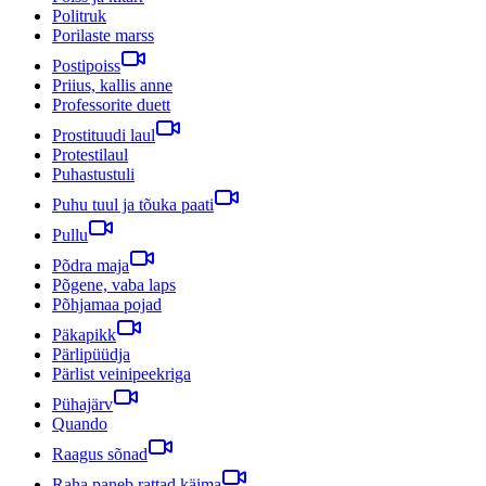
Politruk
Porilaste marss
Postipoiss
Priius, kallis anne
Professorite duett
Prostituudi laul
Protestilaul
Puhastustuli
Puhu tuul ja tõuka paati
Pullu
Põdra maja
Põgene, vaba laps
Põhjamaa pojad
Päkapikk
Pärlipüüdja
Pärlist veinipeekriga
Pühajärv
Quando
Raagus sõnad
Raha paneb rattad käima