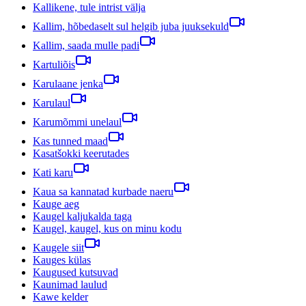
Kallikene, tule intrist välja
Kallim, hõbedaselt sul helgib juba juuksekuld
Kallim, saada mulle padi
Kartuliõis
Karulaane jenka
Karulaul
Karumõmmi unelaul
Kas tunned maad
Kasatšokki keerutades
Kati karu
Kaua sa kannatad kurbade naeru
Kauge aeg
Kaugel kaljukalda taga
Kaugel, kaugel, kus on minu kodu
Kaugele siit
Kauges külas
Kaugused kutsuvad
Kaunimad laulud
Kawe kelder