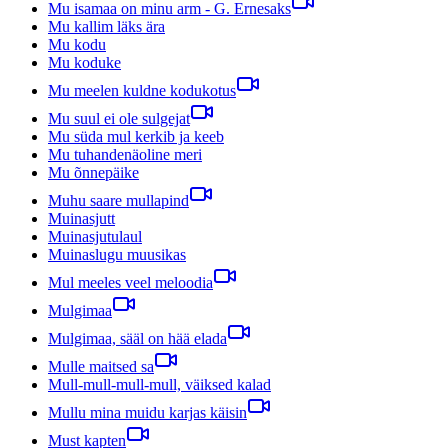
Mu isamaa on minu arm - G. Ernesaks
Mu kallim läks ära
Mu kodu
Mu koduke
Mu meelen kuldne kodukotus
Mu suul ei ole sulgejat
Mu süda mul kerkib ja keeb
Mu tuhandenäoline meri
Mu õnnepäike
Muhu saare mullapind
Muinasjutt
Muinasjutulaul
Muinaslugu muusikas
Mul meeles veel meloodia
Mulgimaa
Mulgimaa, sääl on hää elada
Mulle maitsed sa
Mull-mull-mull-mull, väiksed kalad
Mullu mina muidu karjas käisin
Must kapten