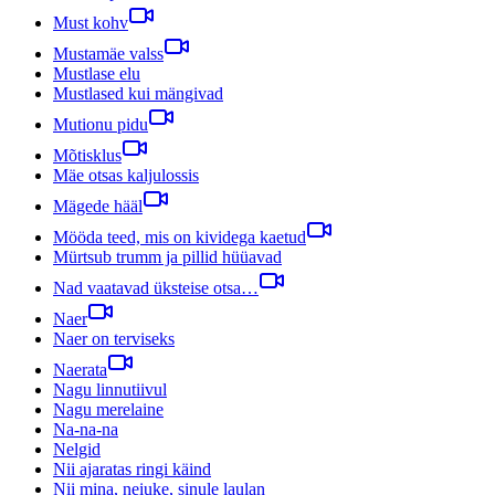
Must kohv
Mustamäe valss
Mustlase elu
Mustlased kui mängivad
Mutionu pidu
Mõtisklus
Mäe otsas kaljulossis
Mägede hääl
Mööda teed, mis on kividega kaetud
Mürtsub trumm ja pillid hüüavad
Nad vaatavad üksteise otsa…
Naer
Naer on terviseks
Naerata
Nagu linnutiivul
Nagu merelaine
Na-na-na
Nelgid
Nii ajaratas ringi käind
Nii mina, neiuke, sinule laulan