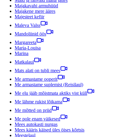
Maid ja rahvaid maha jättes
Majakavahi armuhüüd
Majakene mere ääres
Majesteet kefiir
Maleva Valss
Mandoliinid öös
Margareeta
Maria-Louisa
Marina
Matkalaul
Mats alati on tubli mees
Me armastame ooperit
Me armastame suplemist (Reisilaul)
Me elu jääb mõistmata aktiks vist küll
Me lähme rukist lõikama
Me mõtted on priid
Me pole enam väikesed
Mees autokasti nurgas
Mees kääris käised üles öises kõrtsis
Meestelaul