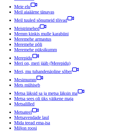
Meie elu
Meil aiaäärne tänavas
Meil tuuled sõnumeid tõivad
Meistrimehed
Memm kinkis mulle karabiini
Meremehe armastus
Meremehe põli
Meremehe püksikumm
Merepidu
Meri on, meri jääb (Merepidu)
Meri, mu tuhandenäoline sõber
Mesimumm
Mets mühiseb
Metsa läksid sa ja metsa läksin ma
Metsa sees oli üks väikene maja
Metsalilled
Metsateel
Metsavendade laul
Mida teead ema-isa
Miljon roosi