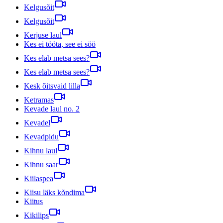
Kelgusõit
Kelgusõit
Kerjuse laul
Kes ei tööta, see ei söö
Kes elab metsa sees?
Kes elab metsa sees?
Kesk õitsvaid lilla
Ketramas
Kevade laul no. 2
Kevadel
Kevadpidu
Kihnu laul
Kihnu saar
Kiilaspea
Kiisu läks kõndima
Kiitus
Kikilips