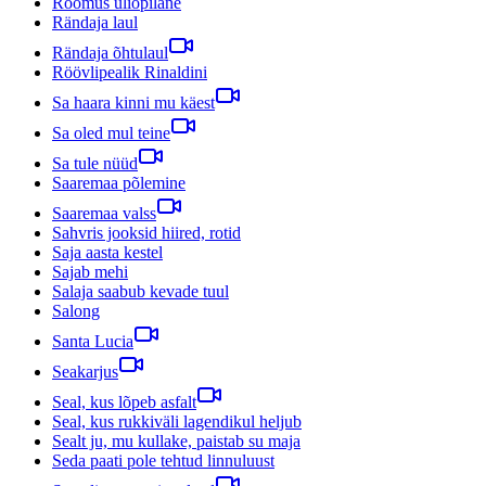
Rõõmus üliõpilane
Rändaja laul
Rändaja õhtulaul
Röövlipealik Rinaldini
Sa haara kinni mu käest
Sa oled mul teine
Sa tule nüüd
Saaremaa põlemine
Saaremaa valss
Sahvris jooksid hiired, rotid
Saja aasta kestel
Sajab mehi
Salaja saabub kevade tuul
Salong
Santa Lucia
Seakarjus
Seal, kus lõpeb asfalt
Seal, kus rukkiväli lagendikul heljub
Sealt ju, mu kullake, paistab su maja
Seda paati pole tehtud linnuluust