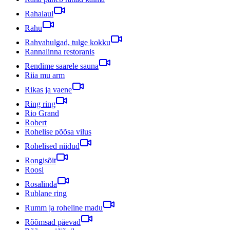
Rahalaul
Rahu
Rahvahulgad, tulge kokku
Rannalinna restoranis
Rendime saarele sauna
Riia mu arm
Rikas ja vaene
Ring ring
Rio Grand
Robert
Rohelise põõsa vilus
Rohelised niidud
Rongisõit
Roosi
Rosalinda
Rublane ring
Rumm ja roheline madu
Rõõmsad päevad