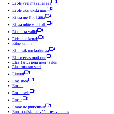
Ei ole veel ma selles eas
Ei ole üksi ükski maa
Ei saa me läbi Lätita
Ei saa mitte vaiki olla
Ei takista vallid
Eidekene ketrab
Eilne kallim
Ela hästi, mu kodumaa
Elas metsas muti-onu
Elas Tartus neiu noor ja ilus
Elu armastan sind
Elutuul
Ema süda
Emake
Emakesele
Emale
Emmaste juubelilaul
Ennast raiskame võõrastes voodites