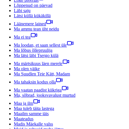
Lõke preerias
Lõppenud on päevad
Läbi saju
Lätsi küllä kükäkillä
Läänemere lained
Ma ammu tean üht neidu
Ma ei tea
Ma loodan, et saan sellest üle
Ma lõbus õllepruulija
Ma lätsi läbi Tsergo külä
Ma märtsikuus läen merele
Ma olen väike
Ma Suudlen Teie Kätt, Madam
Ma tahaksin kodus olla
Ma vaatan paadist kiikriga
Ma, sõbrad, jooksvavalust murtud
Maa ja ilm
Maa tuleb täita lastega
Maailm samme täis
Maateadus
Madis Mäekalle valss