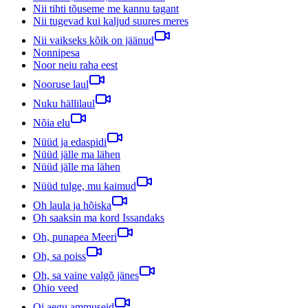
Nii tihti tõuseme me kannu tagant
Nii tugevad kui kaljud suures meres
Nii vaikseks kõik on jäänud
Nonnipesa
Noor neiu raha eest
Nooruse laul
Nuku hällilaul
Nõia elu
Nüüd ja edaspidi
Nüüd jälle ma lähen
Nüüd jälle ma lähen
Nüüd tulge, mu kaimud
Oh laula ja hõiska
Oh saaksin ma kord Issandaks
Oh, punapea Meeri
Oh, sa poiss
Oh, sa vaine valgõ jänes
Ohio veed
Oi aegu ammuseid