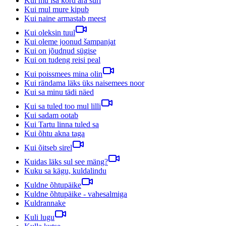
Kui mu isa kord ära suri
Kui mul mure kipub
Kui naine armastab meest
Kui oleksin tuul
Kui oleme joonud šampanjat
Kui on jõudnud sügise
Kui on tudeng reisi peal
Kui poissmees mina olin
Kui rändama läks üks naisemees noor
Kui sa minu tädi näed
Kui sa tuled too mul lilli
Kui sadam ootab
Kui Tartu linna tuled sa
Kui õhtu akna taga
Kui õitseb sirel
Kuidas läks sul see mäng?
Kuku sa kägu, kuldalindu
Kuldne õhtupäike
Kuldne õhtupäike - vahesalmiga
Kuldrannake
Kuli lugu