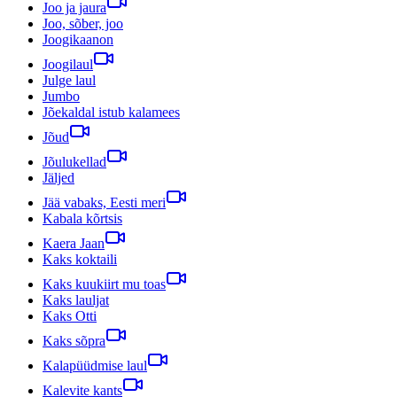
Joo ja jaura
Joo, sõber, joo
Joogikaanon
Joogilaul
Julge laul
Jumbo
Jõekaldal istub kalamees
Jõud
Jõulukellad
Jäljed
Jää vabaks, Eesti meri
Kabala kõrtsis
Kaera Jaan
Kaks koktaili
Kaks kuukiirt mu toas
Kaks lauljat
Kaks Otti
Kaks sõpra
Kalapüüdmise laul
Kalevite kants