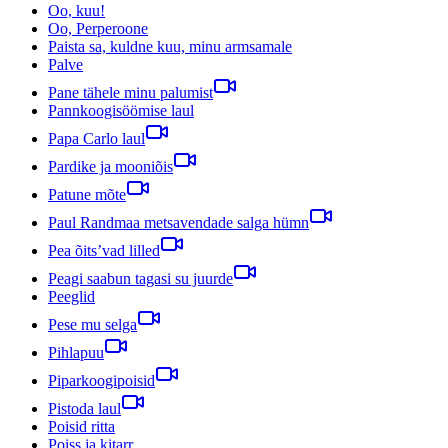
Oo, kuu!
Oo, Perperoone
Paista sa, kuldne kuu, minu armsamale
Palve
Pane tähele minu palumist
Pannkoogisöömise laul
Papa Carlo laul
Pardike ja mooniõis
Patune mõte
Paul Randmaa metsavendade salga hümn
Pea õits’vad lilled
Peagi saabun tagasi su juurde
Peeglid
Pese mu selga
Pihlapuu
Piparkoogipoisid
Pistoda laul
Poisid ritta
Poiss ja kitarr