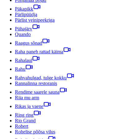
Põhjamaa pojad
Päkapikk
Pärlipüüdja
Pärlist veinipeekriga
Pühajärv
Quando
Raagus sõnad
Raha paneb rattad käima
Rahalaul
Rahu
Rahvahulgad, tulge kokku
Rannalinna restoranis
Rendime saarele sauna
Riia mu arm
Rikas ja vaene
Ring ring
Rio Grand
Robert
Rohelise põõsa vilus