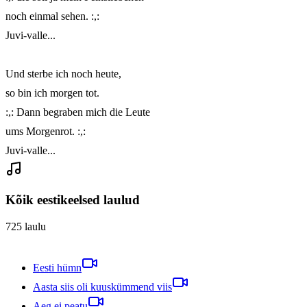
noch einmal sehen. :,:

Juvi-valle...

Und sterbe ich noch heute,

so bin ich morgen tot.

:,: Dann begraben mich die Leute

ums Morgenrot. :,:

Juvi-valle...
Kõik eestikeelsed laulud
725
laulu
Eesti hümn
Aasta siis oli kuuskümmend viis
Aeg ei peatu