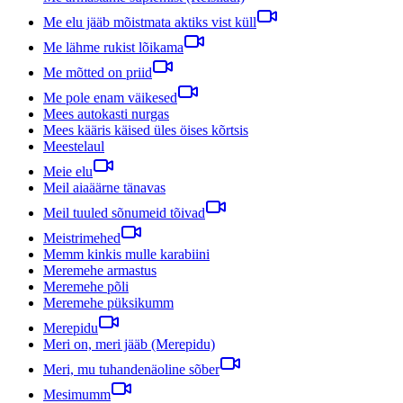
Me elu jääb mõistmata aktiks vist küll
Me lähme rukist lõikama
Me mõtted on priid
Me pole enam väikesed
Mees autokasti nurgas
Mees kääris käised üles öises kõrtsis
Meestelaul
Meie elu
Meil aiaäärne tänavas
Meil tuuled sõnumeid tõivad
Meistrimehed
Memm kinkis mulle karabiini
Meremehe armastus
Meremehe põli
Meremehe püksikumm
Merepidu
Meri on, meri jääb (Merepidu)
Meri, mu tuhandenäoline sõber
Mesimumm