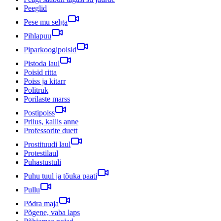
Peeglid
Pese mu selga
Pihlapuu
Piparkoogipoisid
Pistoda laul
Poisid ritta
Poiss ja kitarr
Politruk
Porilaste marss
Postipoiss
Priius, kallis anne
Professorite duett
Prostituudi laul
Protestilaul
Puhastustuli
Puhu tuul ja tõuka paati
Pullu
Põdra maja
Põgene, vaba laps