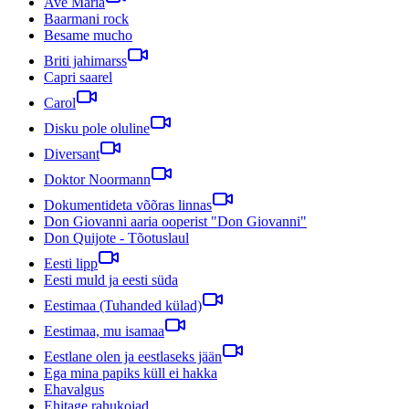
Ave Maria
Baarmani rock
Besame mucho
Briti jahimarss
Capri saarel
Carol
Disku pole oluline
Diversant
Doktor Noormann
Dokumentideta võõras linnas
Don Giovanni aaria ooperist "Don Giovanni"
Don Quijote - Tõotuslaul
Eesti lipp
Eesti muld ja eesti süda
Eestimaa (Tuhanded külad)
Eestimaa, mu isamaa
Eestlane olen ja eestlaseks jään
Ega mina papiks küll ei hakka
Ehavalgus
Ehitage rahukojad