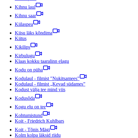
Kihnu laul
Kihnu saar
Kiilaspea
Kiisu läks kõndima
Kiitus
Kikilips
Kirbulugu
Klaas kokku taaralinn elagu
Kodu on püha
Kodulaul - filmist "Nukitsamees"
Kodulaul - filmist „Kevad südames”
Kodust välja tee mind viis
Kodusõda
Kogu elu on tee
Kohtumistund
Koit - Friedrich Kuhlbars
Koit - Tõnis Mägi
Kolm kolpa läksid riidu