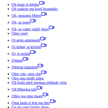
Oh laula ja hõiska
Oh saaksin ma kord Issandaks
Oh, punapea Meeri
Oh, sa poiss
Oh, sa vaine valgõ jänes
Ohio veed
Oi aegu ammuseid
Oi külad, oi kõrtsid
Oi, te poisid
Ojalaul
Oleksin laululind
Olen viin, olen viin
Oles sina mulle tulnu
Oli kodu meil sisemaa põldude vöös
Oll Mäeotsa talu
Olles osa oma maast
Oma laulu ei leia ma üles
On elu meil üürike ilmas