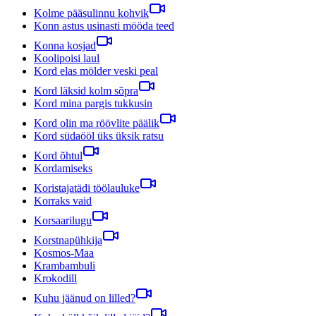
Kolme pääsulinnu kohvik
Konn astus usinasti mööda teed
Konna kosjad
Koolipoisi laul
Kord elas mölder veski peal
Kord läksid kolm sõpra
Kord mina pargis tukkusin
Kord olin ma röövlite päälik
Kord südaööl üks üksik ratsu
Kord õhtul
Kordamiseks
Koristajatädi töölauluke
Korraks vaid
Korsaarilugu
Korstnapühkija
Kosmos-Maa
Krambambuli
Krokodill
Kuhu jäänud on lilled?