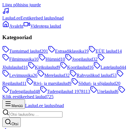
Liigu põhisisu juurde
Laulud.ee
Eestikeelsed laulusõnad
Avaleht
Videotega laulud
Kategooriad
Tuntuimad laulud
201
Estraadiklassika
19
EÜE laulud
14
Filmimuusika
10
Hümnid
10
Joogilaulud
32
Jõululaulud
16
Kirikulaulud
9
Koorilaulud
16
Lastelaulud
44
Levimuusika
26
Merelaulud
32
Rahvuslikud laulud
53
Regilaulud
11
Rivi- ja marsilaulud
9
Sõduri- ja sõjalaulud
20
Tudengilaulud
48
Tudengilaulud 1978
113
Unelaulud
6
Kõik eestikeelsed laulud
725
Laulud.ee laulusõnad
Menüü
Otsi