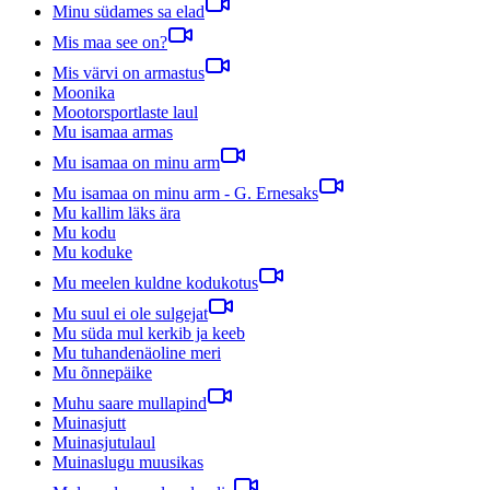
Minu südames sa elad
Mis maa see on?
Mis värvi on armastus
Moonika
Mootorsportlaste laul
Mu isamaa armas
Mu isamaa on minu arm
Mu isamaa on minu arm - G. Ernesaks
Mu kallim läks ära
Mu kodu
Mu koduke
Mu meelen kuldne kodukotus
Mu suul ei ole sulgejat
Mu süda mul kerkib ja keeb
Mu tuhandenäoline meri
Mu õnnepäike
Muhu saare mullapind
Muinasjutt
Muinasjutulaul
Muinaslugu muusikas