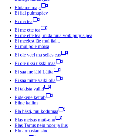
Ehitame maja
Ei iial pulmapäev
Ei ma tea
Ei me ette tea
Ei me ette tea, mida tuua võib purjus pea
Ei meelest läe mul iial...
Ei mul pole mõisa
Ei ole veel ma selles eas
Ei ole üksi ükski maa
Ei saa me läbi Lätita
Ei saa mitte vaiki olla
Ei takista vallid
Eidekene ketrab
Eilne kallim
Ela hästi, mu kodumaa
Elas metsas muti-onu
Elas Tartus neiu noor ja ilus
Elu armastan sind