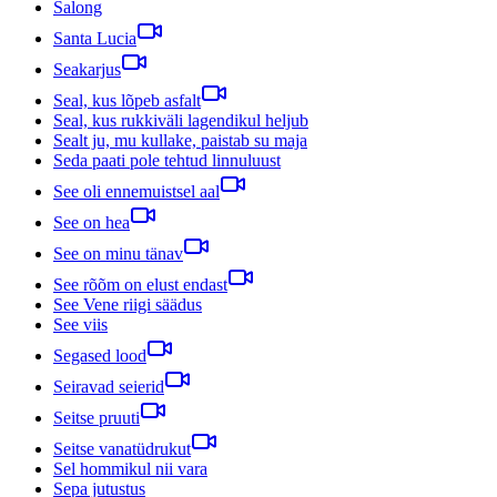
Salong
Santa Lucia
Seakarjus
Seal, kus lõpeb asfalt
Seal, kus rukkiväli lagendikul heljub
Sealt ju, mu kullake, paistab su maja
Seda paati pole tehtud linnuluust
See oli ennemuistsel aal
See on hea
See on minu tänav
See rõõm on elust endast
See Vene riigi säädus
See viis
Segased lood
Seiravad seierid
Seitse pruuti
Seitse vanatüdrukut
Sel hommikul nii vara
Sepa jutustus