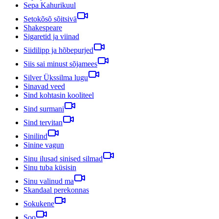
Sepa Kahurikuul
Setokõsõ sõitsivä
Shakespeare
Sigaretid ja viinad
Siidilipp ja hõbepurjed
Siis sai minust sõjamees
Silver Ükssilma lugu
Sinavad veed
Sind kohtasin kooliteel
Sind surmani
Sind tervitan
Sinilind
Sinine vagun
Sinu ilusad sinised silmad
Sinu tuba küsisin
Sinu valinud ma
Skandaal perekonnas
Sokukene
Soo