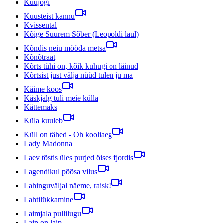
Kuujõgi
Kuusteist kannu
Kvissental
Kõige Suurem Sõber (Leopoldi laul)
Kõndis neiu mööda metsa
Kõnõtraat
Kõrts tühi on, kõik kuhugi on läinud
Kõrtsist just välja nüüd tulen ju ma
Käime koos
Käskjalg tuli meie külla
Kättemaks
Küla kuuleb
Küll on tähed - Oh kooliaeg
Lady Madonna
Laev tõstis üles purjed öises fjordis
Lagendikul põõsa vilus
Lahinguväljal näeme, raisk!
Lahtilükkamine
Laimjala pullilugu
Laip on laip