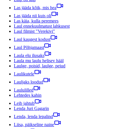
Las jääda kõik, mis hea
Las jääda nii kuis oli
Las käia, kulla peremees
Laul ennekuulmatust lahkusest
Laul filmist "Verekivi"
Laul kaugest kodust
Laul Põhjamaast
Laula elu ilusaks
Laula mu laulu helisev hääl
Laulge, poisid, laulge, peiud
Laulikutele
Lauljaks loodud
Laululilled
Lehtedes kahin
Leib jahtub
Lenda Juri Gagarin
Lenda, lenda lepalind
Liisa, päikseline naine