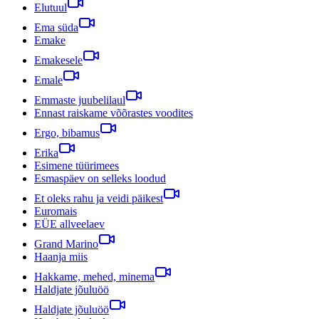
Elutuul
Ema süda
Emake
Emakesele
Emale
Emmaste juubelilaul
Ennast raiskame võõrastes voodites
Ergo, bibamus
Erika
Esimene tüürimees
Esmaspäev on selleks loodud
Et oleks rahu ja veidi päikest
Euromais
EÜE allveelaev
Grand Marino
Haanja miis
Hakkame, mehed, minema
Haldjate jõuluöö
Haldjate jõuluöö