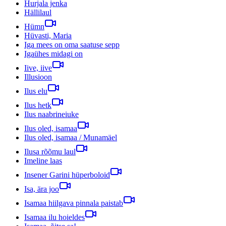
Hurjala jenka
Hällilaul
Hümn
Hüvasti, Maria
Iga mees on oma saatuse sepp
Igaühes midagi on
Iive, iive
Illusioon
Ilus elu
Ilus hetk
Ilus naabrineiuke
Ilus oled, isamaa
Ilus oled, isamaa / Munamäel
Ilusa rõõmu laul
Imeline laas
Insener Garini hüperboloid
Isa, ära joo
Isamaa hiilgava pinnala paistab
Isamaa ilu hoieldes