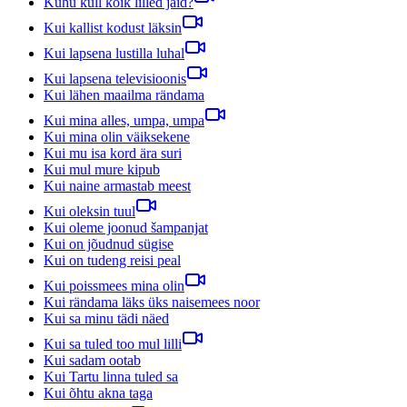
Kuhu küll kõik lilled jäid?
Kui kallist kodust läksin
Kui lapsena lustilla luhal
Kui lapsena televisioonis
Kui lähen maailma rändama
Kui mina alles, umpa, umpa
Kui mina olin väiksekene
Kui mu isa kord ära suri
Kui mul mure kipub
Kui naine armastab meest
Kui oleksin tuul
Kui oleme joonud šampanjat
Kui on jõudnud sügise
Kui on tudeng reisi peal
Kui poissmees mina olin
Kui rändama läks üks naisemees noor
Kui sa minu tädi näed
Kui sa tuled too mul lilli
Kui sadam ootab
Kui Tartu linna tuled sa
Kui õhtu akna taga