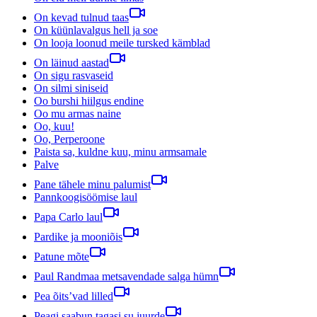
On kevad tulnud taas
On küünlavalgus hell ja soe
On looja loonud meile tursked kämblad
On läinud aastad
On sigu rasvaseid
On silmi siniseid
Oo burshi hiilgus endine
Oo mu armas naine
Oo, kuu!
Oo, Perperoone
Paista sa, kuldne kuu, minu armsamale
Palve
Pane tähele minu palumist
Pannkoogisöömise laul
Papa Carlo laul
Pardike ja mooniõis
Patune mõte
Paul Randmaa metsavendade salga hümn
Pea õits’vad lilled
Peagi saabun tagasi su juurde