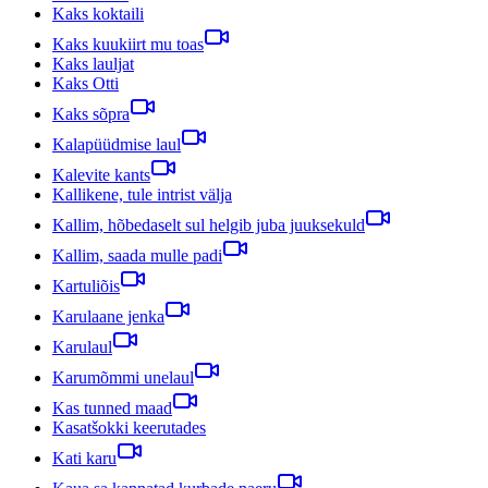
Kaks koktaili
Kaks kuukiirt mu toas
Kaks lauljat
Kaks Otti
Kaks sõpra
Kalapüüdmise laul
Kalevite kants
Kallikene, tule intrist välja
Kallim, hõbedaselt sul helgib juba juuksekuld
Kallim, saada mulle padi
Kartuliõis
Karulaane jenka
Karulaul
Karumõmmi unelaul
Kas tunned maad
Kasatšokki keerutades
Kati karu