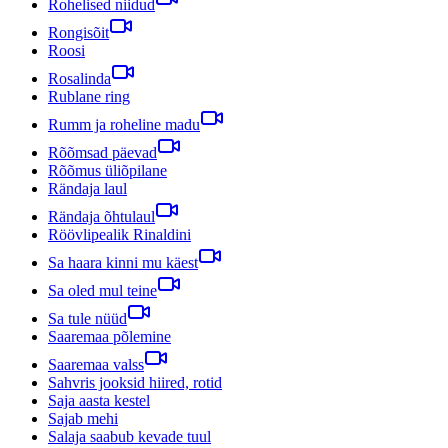
Rohelised niidud
Rongisõit
Roosi
Rosalinda
Rublane ring
Rumm ja roheline madu
Rõõmsad päevad
Rõõmus üliõpilane
Rändaja laul
Rändaja õhtulaul
Röövlipealik Rinaldini
Sa haara kinni mu käest
Sa oled mul teine
Sa tule nüüd
Saaremaa põlemine
Saaremaa valss
Sahvris jooksid hiired, rotid
Saja aasta kestel
Sajab mehi
Salaja saabub kevade tuul