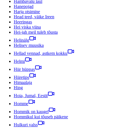
Hambavalu laul
Hanepojad
Harja otsimine
Head teed, väike Ireen
Heeringas
Hei viska viina
Hei-jah meil tuleb tõusta
Helinälg
Helisev muusika
Hellad vennad, astkem kokku
Helmi
Hiir hüppas
Hiiretips
Himaalaja
Hing
Hoia, Jumal, Eestit
Homme
Hommik on kaugel
Hommikul kui tõuseb päikene
Hulkuri valss