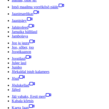
Isamaa, õitse sa!
Istsõ maailma veerõkõsõ pääle
Jaanimardikas
Jaanipäev
Jahitrofeed
Jamaika hällilaul
Jambolaya
Joo ja jaura
Joo, sõber, joo
Joogikaanon
Joogilaul
Julge laul
Jumbo
Jõekaldal istub kalamees
Jõud
Jõulukellad
Jäljed
Jää vabaks, Eesti meri
Kabala kõrtsis
Kaera Jaan