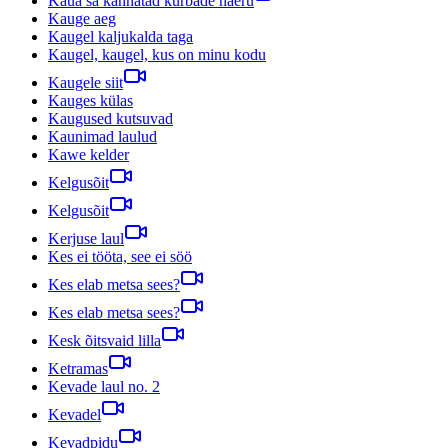
Kaua sa kannatad kurbade naeru
Kauge aeg
Kaugel kaljukalda taga
Kaugel, kaugel, kus on minu kodu
Kaugele siit
Kauges külas
Kaugused kutsuvad
Kaunimad laulud
Kawe kelder
Kelgusõit
Kelgusõit
Kerjuse laul
Kes ei tööta, see ei söö
Kes elab metsa sees?
Kes elab metsa sees?
Kesk õitsvaid lilla
Ketramas
Kevade laul no. 2
Kevadel
Kevadpidu