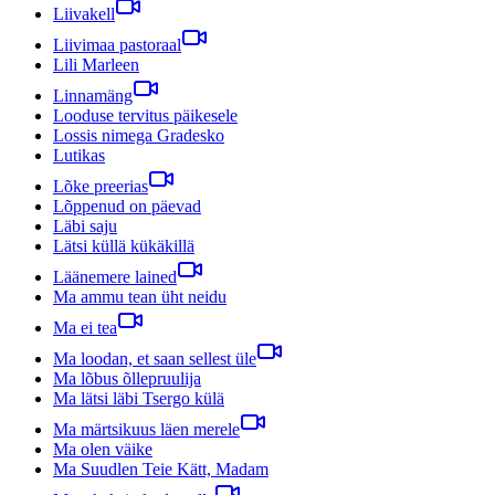
Liivakell
Liivimaa pastoraal
Lili Marleen
Linnamäng
Looduse tervitus päikesele
Lossis nimega Gradesko
Lutikas
Lõke preerias
Lõppenud on päevad
Läbi saju
Lätsi küllä kükäkillä
Läänemere lained
Ma ammu tean üht neidu
Ma ei tea
Ma loodan, et saan sellest üle
Ma lõbus õllepruulija
Ma lätsi läbi Tsergo külä
Ma märtsikuus läen merele
Ma olen väike
Ma Suudlen Teie Kätt, Madam