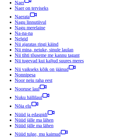
Naer
Naer on terviseks
Naerata
Nagu linnutiivul
Nagu merelaine
Na-na-na
Nelgid
Nii ajaratas ringi käind
Nii mina, neiuke, sinule laulan
Nii tihti tõuseme me kannu tagant
Nii tugevad kui kaljud suures meres
Nii vaikseks kõik on jäänud
Nonnipesa
Noor neiu raha eest
Nooruse laul
Nuku hällilaul
Nõia elu
Nüüd ja edaspidi
Nüüd jälle ma lähen
Nüüd jälle ma lähen
Nüüd tulge, mu kaimud