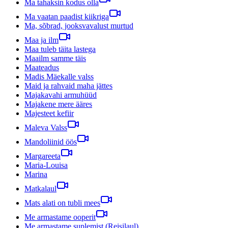
Ma tahaksin kodus olla
Ma vaatan paadist kiikriga
Ma, sõbrad, jooksvavalust murtud
Maa ja ilm
Maa tuleb täita lastega
Maailm samme täis
Maateadus
Madis Mäekalle valss
Maid ja rahvaid maha jättes
Majakavahi armuhüüd
Majakene mere ääres
Majesteet kefiir
Maleva Valss
Mandoliinid öös
Margareeta
Maria-Louisa
Marina
Matkalaul
Mats alati on tubli mees
Me armastame ooperit
Me armastame suplemist (Reisilaul)