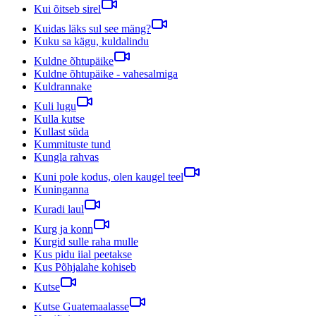
Kui õitseb sirel
Kuidas läks sul see mäng?
Kuku sa kägu, kuldalindu
Kuldne õhtupäike
Kuldne õhtupäike - vahesalmiga
Kuldrannake
Kuli lugu
Kulla kutse
Kullast süda
Kummituste tund
Kungla rahvas
Kuni pole kodus, olen kaugel teel
Kuninganna
Kuradi laul
Kurg ja konn
Kurgid sulle raha mulle
Kus pidu iial peetakse
Kus Põhjalahe kohiseb
Kutse
Kutse Guatemaalasse