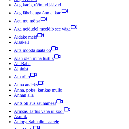
Aeg kaob, rõõmud jäävad
Aeg läheb, aga õnn ei kao
Aeti mu mõtsa
Aga neidudel meeldib see väga
Aidake meid
Aisakell
Aita mööda saata öö
Alati olen mina lustlik
Ali-Baba
Alpinist
Amarillo
Anna andeks
Anna, poiss, karikas mulle
Annan alla
Ants oli aus saunamees
Armsas Tartus vana ülikool
Asunik
Autoga Sahhalini saarele