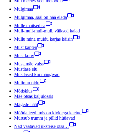
Mul meeles veel meloodia
Mulgimaa
Mulgimaa, sääl on hää elada
Mulle maitsed sa
Mull-mull-mull-mull, väiksed kalad
Mullu mina muidu karjas käisin
Must kapten
Must kohv
Mustamäe valss
Mustlase elu
Mustlased kui mängivad
Mutionu pidu
Mõtisklus
Mäe otsas kaljulossis
Mägede hääl
Mööda teed, mis on kividega kaetud
Mürtsub trumm ja pillid hüüavad
Nad vaatavad üksteise otsa…