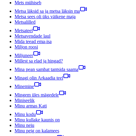
Mets mühiseb
Metsa läksid sa ja metsa läksin ma
Metsa sees oli üks väikene maja
Metsalilled
Metsateel
Metsavendade laul
Mida teead ema-isa
Miljon roosi
Miljuneer
Millest sa elad ja hingad?
Mina pean sambat tantsida saama
Minagi olin Arkaadia teel
Minemine
Mingem üles mägedele
Miniseelik
Minu armas Kati
Minu kodu
Minu kullake kaunis on
Minu neiu
Minu peig on kalamees